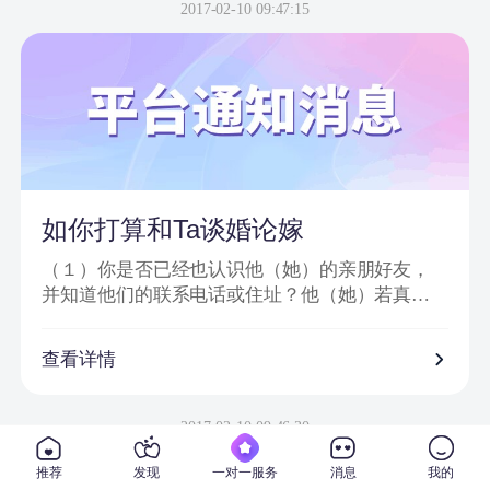
信息或节目邀请嘉宾、网站会员为信件内容；
2017-02-10 09:47:15
2、骗子以＂消息提示员XX＂、＂送礼员XX＂等
昵称给会员发送站内信或进行在线聊天；
3、把中奖诈骗信息发到会员手机上，要求会员登
录一个钓鱼网站进行汇款；
4、虚假信息为避免系统筛查及一般由大量符号或
空格分开；
5、通过看似相似的网络地址或电话欺骗网友；
6、提供所谓活动验证码及咨询热线。
如你打算和Ta谈婚论嫁
（１）你是否已经也认识他（她）的亲朋好友，
并知道他们的联系电话或住址？他（她）若真心
对你的话，一定会也让你真正地走入他（她）的
私人社交圈子。
查看详情
（２）你是否已经去过他（她）工作单位，并确
信他（她）真的在那里从事着他（她）所说的工
2017-02-10 09:46:30
作？
推荐
发现
一对一服务
消息
我的