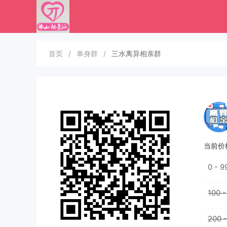
首页
/
单身群
/
三水离异相亲群
当前价
0 - 
100 
200 