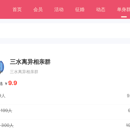
首页
会员
活动
征婚
动态
单身
三水离异相亲群
三水离异相亲群
9.9
格 ￥
99人
9
- 199人
- 300人
1