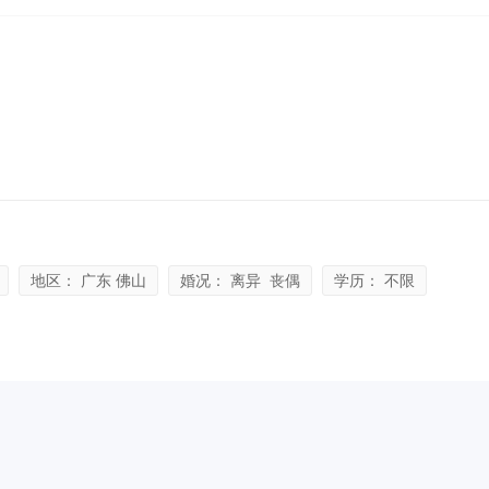
地区： 广东 佛山
婚况： 离异 丧偶
学历： 不限