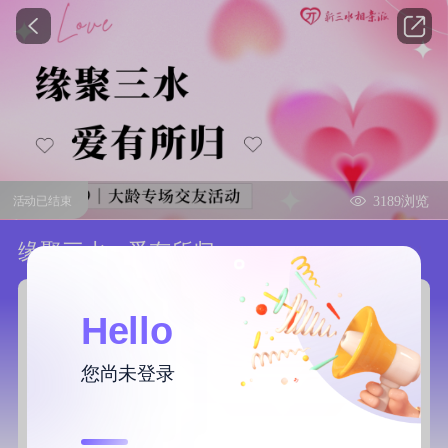
3189浏览
活动已结束
缘聚三水，爱有所归
11/09 星期日 I 14:00
活动时间：
Hello
广东佛山三水区
地点：
西南街道建设一路6号碧桂园都荟二楼—新三水相亲派
您尚未登录
¥199
费用：
已报名
44人