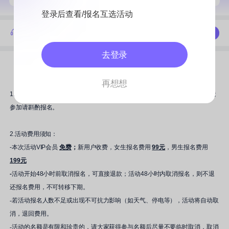
登录后查看/报名互选活动
活动答疑，了解活动进展
联系我们
去登录
活动详情
活动流程
活动回顾
再想想
1.本次活动为线下活动，需要到现场参加活动，如若活动时间不能确定是否能
参加请斟酌报名。
2.活动费用须知：
-本次活动VIP会员
免费
；
新用户收费，女生报名费用
99元
，男生报名费用
199元
-
活动开始48小时前取消报名，可直接退款；活动48小时内取消报名，则不退
还报名费用，不可转移下期。
-若活动报名人数不足或出现不可抗力影响（如天气、停电等），活动将自动取
消，退回费用。
-活动的名额是有限和珍贵的，请大家获得参与名额后尽量不要临时取消，取消